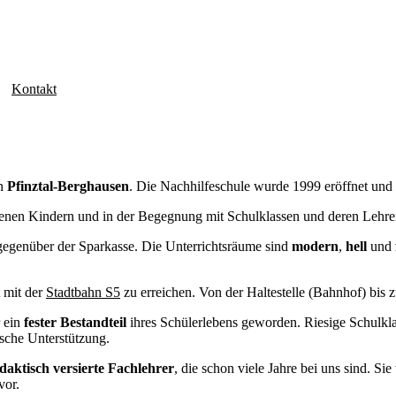
Kontakt
in
Pfinztal-Berghausen
. Die Nachhilfeschule wurde 1999 eröffnet und f
eigenen Kindern und in der Begegnung mit Schulklassen und deren Lehr
egenüber der Sparkasse. Die Unterrichtsräume sind
modern
,
hell
und
 mit der
Stadtbahn S5
zu erreichen. Von der Haltestelle (Bahnhof) bis 
r ein
fester Bestandteil
ihres Schülerlebens geworden. Riesige Schulkla
ische Unterstützung.
daktisch versierte
Fachlehrer
, die schon viele Jahre bei uns sind. Si
vor.